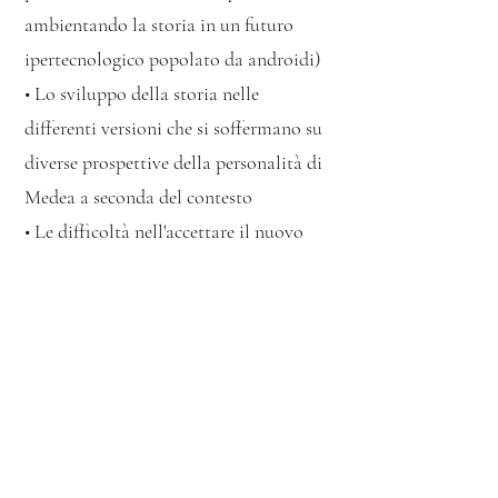
ambientando la storia in un futuro
ipertecnologico popolato da androidi)
• Lo sviluppo della storia nelle
differenti versioni che si soffermano su
diverse prospettive della personalità di
Medea a seconda del contesto
• Le difficoltà nell'accettare il nuovo
(sia dal punto di vista delle razze, che
dal punto di vista delle innovazioni
scientifiche) e nello scardinare
l'opinione collettiva
• La difficoltà delle scelte, che possono
essere dolorose anche se inevitabili
• La ricostruzione storica della figura di