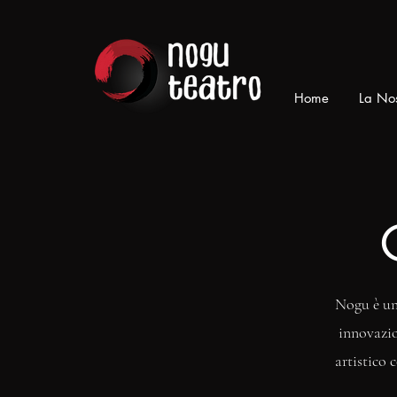
Home
La Nos
Nogu è un 
innovazio
artistico 